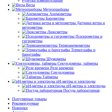
Рулетки измерительные
Весы
Метеоприборы
Анемометры
Барометры
Датчики ветра и
метеометры
Люксметры
Психрометры и
гигрометры
Термоанемометры
Термографы и
барографы
Шумомеры
Секундомеры, таймеры
Реле времени
Секундомеры
Таймеры
pH-метры и электроды
pH-метры и электроды
Посуда лабораторная
Популярные товары
Рекомендуемые
Новинки