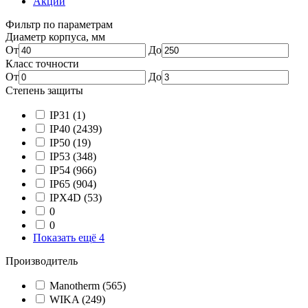
Акции
Фильтр по параметрам
Диаметр корпуса, мм
От
До
Класс точности
От
До
Степень защиты
IP31
(1)
IP40
(2439)
IP50
(19)
IP53
(348)
IP54
(966)
IP65
(904)
IPX4D
(53)
0
0
Показать ещё 4
Производитель
Manotherm
(565)
WIKA
(249)