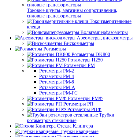
Токовые шунты, магазины сопротивления,
силовые трансформаторы
Токоизмерительные
клещи
Вольтамперфазометры
Ареометры, вискозиметры
Вискозиметры
Ротаметры
Ротаметры DK800
Ротаметры H250
Ротаметры РМ
Ротаметры РМ-2
Ротаметры РМ-4
Ротаметры РМ-6
Ротаметры РМ-А
Ротаметры РМ-ГС
Ротаметры РМФ
Ротаметры РП
Ротаметры РПФ
Трубки
ротаметров стеклянные
Стекла Клингера
Трубки кварцевые
Терморегуляторы