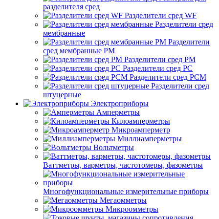
разделителя сред
Разделители сред WF
Разделители сред
мембранные
Разделители
сред мембранные РМ
Разделители сред РМ
Разделители сред РС
Разделители сред РСМ
Разделители сред
штуцерные
Электроприборы
Амперметры
Килоамперметры
Микроамперметр
Миллиамперметры
Вольтметры
Ваттметры, варметры, частотомеры, фазометры
Многофункциональные измерительные приборы
Мегаомметры
Микроомметры