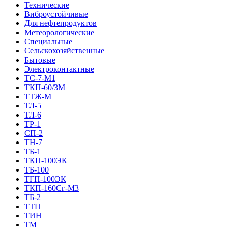
Технические
Виброустойчивые
Для нефтепродуктов
Метеорологические
Специальные
Сельскохозяйственные
Бытовые
Электроконтактные
ТС-7-М1
ТКП-60/3М
ТТЖ-М
ТЛ-5
ТЛ-6
ТР-1
СП-2
ТН-7
ТБ-1
ТКП-100ЭК
ТБ-100
ТГП-100ЭК
ТКП-160Сг-М3
ТБ-2
ТТП
ТИН
ТМ