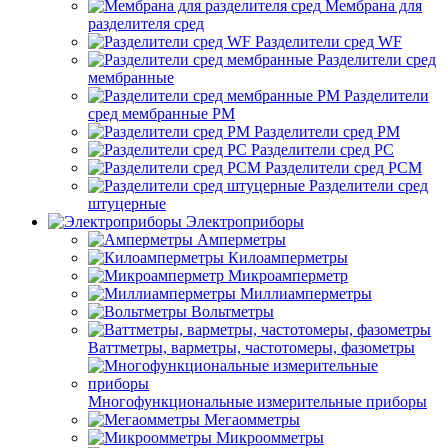
Мембрана для
разделителя сред
Разделители сред WF
Разделители сред
мембранные
Разделители
сред мембранные РМ
Разделители сред РМ
Разделители сред РС
Разделители сред РСМ
Разделители сред
штуцерные
Электроприборы
Амперметры
Килоамперметры
Микроамперметр
Миллиамперметры
Вольтметры
Ваттметры, варметры, частотомеры, фазометры
Многофункциональные измерительные приборы
Мегаомметры
Микроомметры