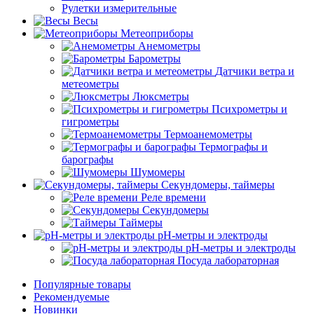
Рулетки измерительные
Весы
Метеоприборы
Анемометры
Барометры
Датчики ветра и
метеометры
Люксметры
Психрометры и
гигрометры
Термоанемометры
Термографы и
барографы
Шумомеры
Секундомеры, таймеры
Реле времени
Секундомеры
Таймеры
pH-метры и электроды
pH-метры и электроды
Посуда лабораторная
Популярные товары
Рекомендуемые
Новинки