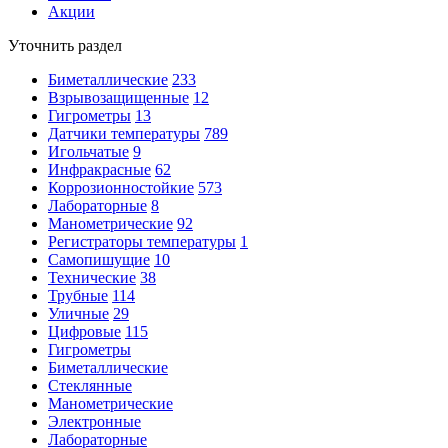
Акции
Уточнить раздел
Биметаллические
233
Взрывозащищенные
12
Гигрометры
13
Датчики температуры
789
Игольчатые
9
Инфракрасные
62
Коррозионностойкие
573
Лабораторные
8
Манометрические
92
Регистраторы температуры
1
Самопишущие
10
Технические
38
Трубные
114
Уличные
29
Цифровые
115
Гигрометры
Биметаллические
Стеклянные
Манометрические
Электронные
Лабораторные