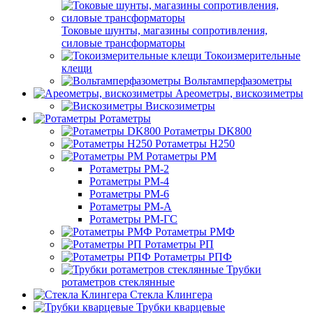
Токовые шунты, магазины сопротивления,
силовые трансформаторы
Токоизмерительные
клещи
Вольтамперфазометры
Ареометры, вискозиметры
Вискозиметры
Ротаметры
Ротаметры DK800
Ротаметры H250
Ротаметры РМ
Ротаметры РМ-2
Ротаметры РМ-4
Ротаметры РМ-6
Ротаметры РМ-А
Ротаметры РМ-ГС
Ротаметры РМФ
Ротаметры РП
Ротаметры РПФ
Трубки
ротаметров стеклянные
Стекла Клингера
Трубки кварцевые