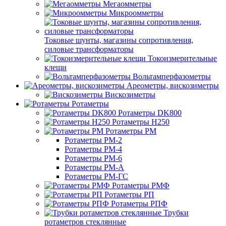
Мегаомметры
Микроомметры
Токовые шунты, магазины сопротивления,
силовые трансформаторы
Токоизмерительные
клещи
Вольтамперфазометры
Ареометры, вискозиметры
Вискозиметры
Ротаметры
Ротаметры DK800
Ротаметры H250
Ротаметры РМ
Ротаметры РМ-2
Ротаметры РМ-4
Ротаметры РМ-6
Ротаметры РМ-А
Ротаметры РМ-ГС
Ротаметры РМФ
Ротаметры РП
Ротаметры РПФ
Трубки
ротаметров стеклянные