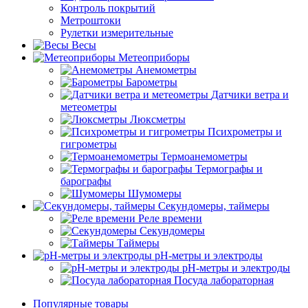
Контроль покрытий
Метроштоки
Рулетки измерительные
Весы
Метеоприборы
Анемометры
Барометры
Датчики ветра и
метеометры
Люксметры
Психрометры и
гигрометры
Термоанемометры
Термографы и
барографы
Шумомеры
Секундомеры, таймеры
Реле времени
Секундомеры
Таймеры
pH-метры и электроды
pH-метры и электроды
Посуда лабораторная
Популярные товары