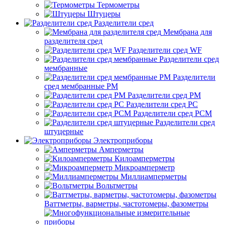
Термометры
Штуцеры
Разделители сред
Мембрана для
разделителя сред
Разделители сред WF
Разделители сред
мембранные
Разделители
сред мембранные РМ
Разделители сред РМ
Разделители сред РС
Разделители сред РСМ
Разделители сред
штуцерные
Электроприборы
Амперметры
Килоамперметры
Микроамперметр
Миллиамперметры
Вольтметры
Ваттметры, варметры, частотомеры, фазометры