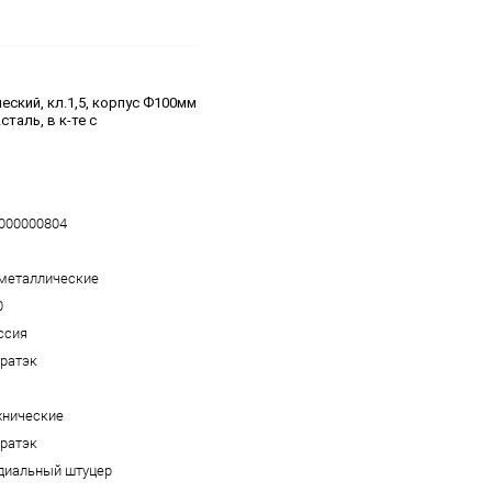
ческий, кл.1,5, корпус Ф100мм
таль, в к-те с
000000804
металлические
0
ссия
ратэк
хнические
ратэк
диальный штуцер