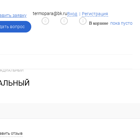
termopara@bk.ru
Вход
Регистрация
авить заявку
0
0
0
пока пусто
В корзине
дать вопрос
,5 РАДИАЛЬНЫЙ
ДИАЛЬНЫЙ
авить отзыв