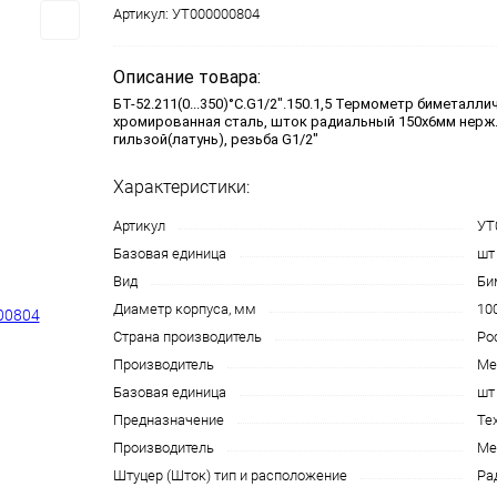
Артикул:
УТ000000804
Описание товара:
БТ-52.211(0...350)°С.G1/2".150.1,5 Термометр биметалли
хромированная сталь, шток радиальный 150х6мм нерж.с
гильзой(латунь), резьба G1/2"
Характеристики:
Артикул
УТ
Базовая единица
шт
Вид
Би
Диаметр корпуса, мм
10
Страна производитель
Ро
Производитель
Ме
Базовая единица
шт
Предназначение
Те
Производитель
Ме
Штуцер (Шток) тип и расположение
Ра