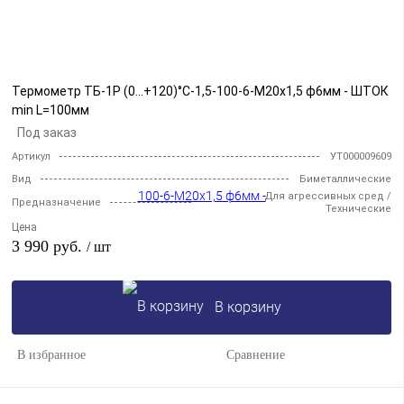
Термометр ТБ-1Р (0...+120)°С-1,5-100-6-М20х1,5 ф6мм - ШТОК
min L=100мм
Под заказ
Артикул
УТ000009609
Вид
Биметаллические
Для агрессивных сред /
Предназначение
Технические
Цена
3 990 руб.
/ шт
В корзину
В избранное
Сравнение