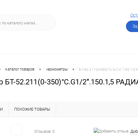
Ост
За
•
•
•
Каталог товаров
Термометры
БТ-52.211(0-350)°С.G1/2".150.1
 БТ-52.211(0-350)°С.G1/2".150.1,5 РА
КИ
ПОХОЖИЕ ТОВАРЫ
Отзывов: 0
Доб