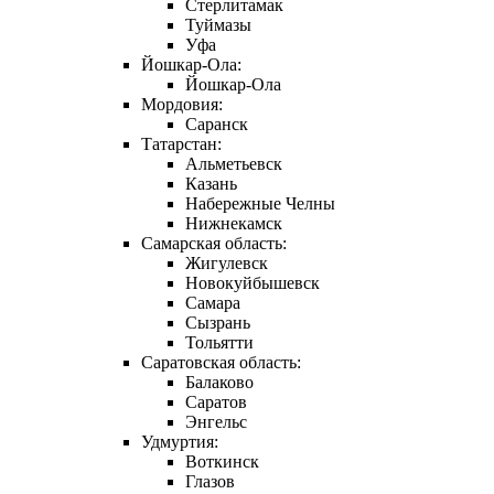
Стерлитамак
Туймазы
Уфа
Йошкар-Ола:
Йошкар-Ола
Мордовия:
Саранск
Татарстан:
Альметьевск
Казань
Набережные Челны
Нижнекамск
Самарская область:
Жигулевск
Новокуйбышевск
Самара
Сызрань
Тольятти
Саратовская область:
Балаково
Саратов
Энгельс
Удмуртия:
Воткинск
Глазов