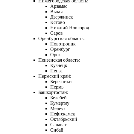
Нижегородская область:
Арзамас
Выкса
Дзержинск
Кстово
Нижний Новгород
Саров
Оренбургская область:
Новотроицк
Оренбург
Орск
Пензенская область:
Кузнецк
Пенза
Пермский край:
Березники
Пермь
Башкортостан:
Белебей
Кумертау
Мелеуз
Нефтекамск
Октябрьский
Салават
Сибай