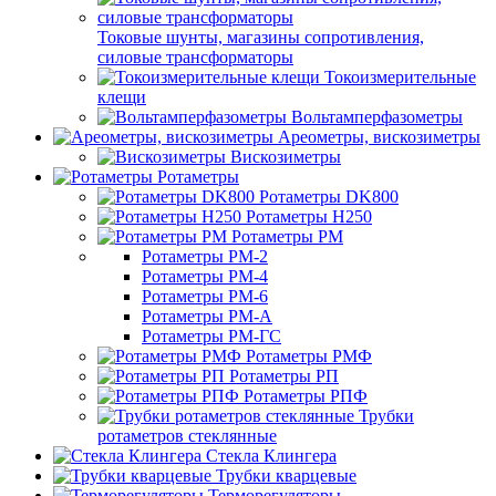
Токовые шунты, магазины сопротивления,
силовые трансформаторы
Токоизмерительные
клещи
Вольтамперфазометры
Ареометры, вискозиметры
Вискозиметры
Ротаметры
Ротаметры DK800
Ротаметры H250
Ротаметры РМ
Ротаметры РМ-2
Ротаметры РМ-4
Ротаметры РМ-6
Ротаметры РМ-А
Ротаметры РМ-ГС
Ротаметры РМФ
Ротаметры РП
Ротаметры РПФ
Трубки
ротаметров стеклянные
Стекла Клингера
Трубки кварцевые
Терморегуляторы