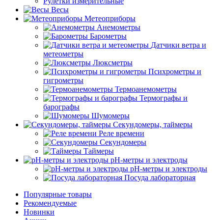
Рулетки измерительные
Весы
Метеоприборы
Анемометры
Барометры
Датчики ветра и
метеометры
Люксметры
Психрометры и
гигрометры
Термоанемометры
Термографы и
барографы
Шумомеры
Секундомеры, таймеры
Реле времени
Секундомеры
Таймеры
pH-метры и электроды
pH-метры и электроды
Посуда лабораторная
Популярные товары
Рекомендуемые
Новинки