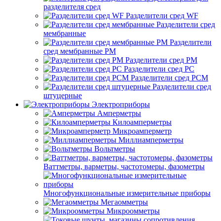
разделителя сред
Разделители сред WF
Разделители сред
мембранные
Разделители
сред мембранные РМ
Разделители сред РМ
Разделители сред РС
Разделители сред РСМ
Разделители сред
штуцерные
Электроприборы
Амперметры
Килоамперметры
Микроамперметр
Миллиамперметры
Вольтметры
Ваттметры, варметры, частотомеры, фазометры
Многофункциональные измерительные приборы
Мегаомметры
Микроомметры