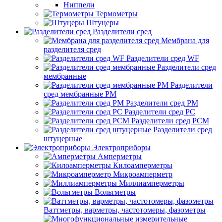
Ниппели
Термометры
Штуцеры
Разделители сред
Мембрана для
разделителя сред
Разделители сред WF
Разделители сред
мембранные
Разделители
сред мембранные РМ
Разделители сред РМ
Разделители сред РС
Разделители сред РСМ
Разделители сред
штуцерные
Электроприборы
Амперметры
Килоамперметры
Микроамперметр
Миллиамперметры
Вольтметры
Ваттметры, варметры, частотомеры, фазометры