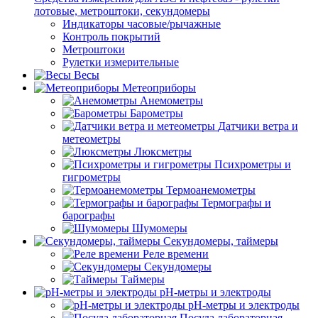
лотовые, метроштоки, секундомеры
Индикаторы часовые/рычажные
Контроль покрытий
Метроштоки
Рулетки измерительные
Весы
Метеоприборы
Анемометры
Барометры
Датчики ветра и
метеометры
Люксметры
Психрометры и
гигрометры
Термоанемометры
Термографы и
барографы
Шумомеры
Секундомеры, таймеры
Реле времени
Секундомеры
Таймеры
pH-метры и электроды
pH-метры и электроды
Посуда лабораторная