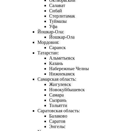
Октябрьский
Салават
Сибай
Стерлитамак
Туймазы
Уфа
Йошкар-Ола:
Йошкар-Ола
Мордовия:
Саранск
Татарстан:
Альметьевск
Казань
Набережные Челны
Нижнекамск
Самарская область:
Жигулевск
Новокуйбышевск
Самара
Сызрань
Тольятти
Саратовская область:
Балаково
Саратов
Энгельс