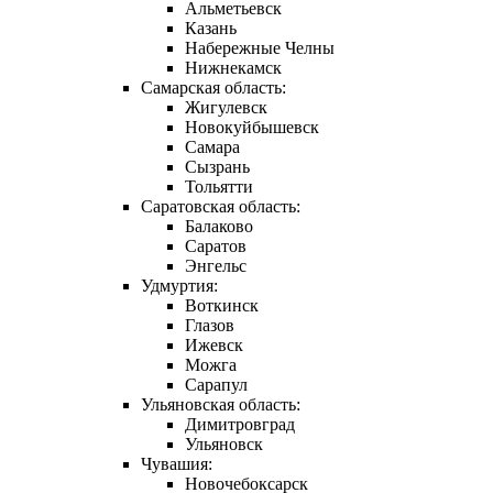
Альметьевск
Казань
Набережные Челны
Нижнекамск
Самарская область:
Жигулевск
Новокуйбышевск
Самара
Сызрань
Тольятти
Саратовская область:
Балаково
Саратов
Энгельс
Удмуртия:
Воткинск
Глазов
Ижевск
Можга
Сарапул
Ульяновская область:
Димитровград
Ульяновск
Чувашия:
Новочебоксарск