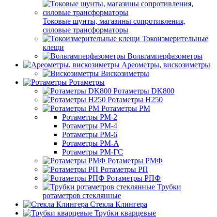
Токовые шунты, магазины сопротивления,
силовые трансформаторы
Токоизмерительные
клещи
Вольтамперфазометры
Ареометры, вискозиметры
Вискозиметры
Ротаметры
Ротаметры DK800
Ротаметры H250
Ротаметры РМ
Ротаметры РМ-2
Ротаметры РМ-4
Ротаметры РМ-6
Ротаметры РМ-А
Ротаметры РМ-ГС
Ротаметры РМФ
Ротаметры РП
Ротаметры РПФ
Трубки
ротаметров стеклянные
Стекла Клингера
Трубки кварцевые