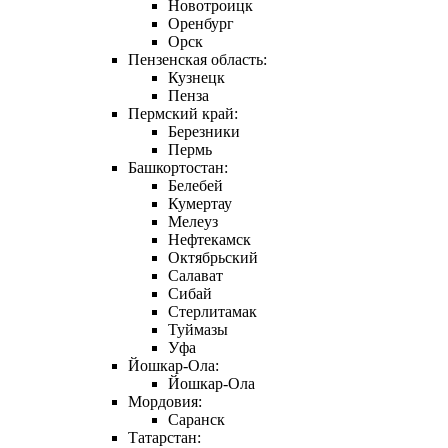
Новотроицк
Оренбург
Орск
Пензенская область:
Кузнецк
Пенза
Пермский край:
Березники
Пермь
Башкортостан:
Белебей
Кумертау
Мелеуз
Нефтекамск
Октябрьский
Салават
Сибай
Стерлитамак
Туймазы
Уфа
Йошкар-Ола:
Йошкар-Ола
Мордовия:
Саранск
Татарстан: