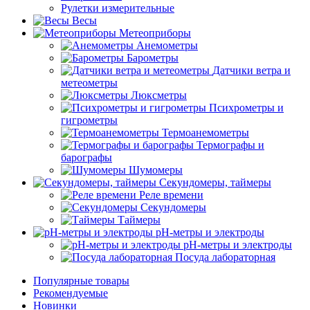
Рулетки измерительные
Весы
Метеоприборы
Анемометры
Барометры
Датчики ветра и
метеометры
Люксметры
Психрометры и
гигрометры
Термоанемометры
Термографы и
барографы
Шумомеры
Секундомеры, таймеры
Реле времени
Секундомеры
Таймеры
pH-метры и электроды
pH-метры и электроды
Посуда лабораторная
Популярные товары
Рекомендуемые
Новинки