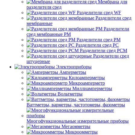
Мембрана для
разделителя сред
Разделители сред WF
Разделители сред
мембранные
Разделители
сред мембранные РМ
Разделители сред РМ
Разделители сред РС
Разделители сред РСМ
Разделители сред
штуцерные
Электроприборы
Амперметры
Килоамперметры
Микроамперметр
Миллиамперметры
Вольтметры
Ваттметры, варметры, частотомеры, фазометры
Многофункциональные измерительные приборы
Мегаомметры
Микроомметры