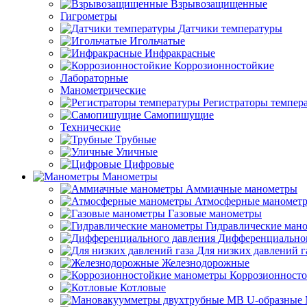
Взрывозащищенные
Гигрометры
Датчики температуры
Игольчатые
Инфракрасные
Коррозионностойкие
Лабораторные
Манометрические
Регистраторы темпер
Самопишущие
Технические
Трубные
Уличные
Цифровые
Манометры
Аммиачные манометры
Атмосферные маномет
Газовые манометры
Гидравлические ман
Дифференциальног
Для низких давлений г
Железнодорожные
Коррозионност
Котловые