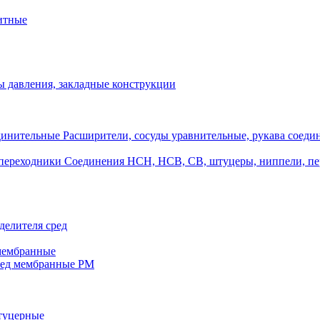
итные
 давления, закладные конструкции
Расширители, сосуды уравнительные, рукава соеди
Соединения НСН, НСВ, СВ, штуцеры, ниппели, п
делителя сред
 мембранные
ред мембранные РМ
штуцерные