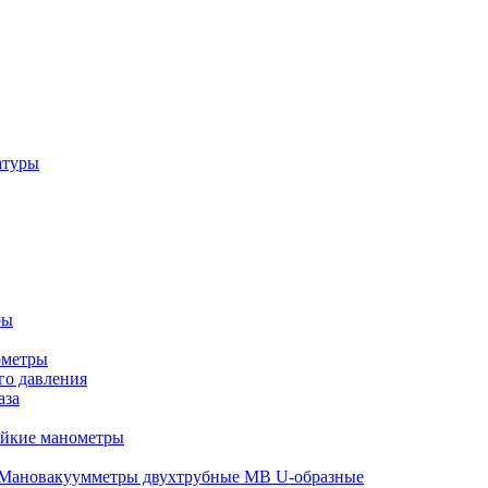
атуры
ры
ометры
о давления
аза
ойкие манометры
Мановакуумметры двухтрубные МВ U-образные