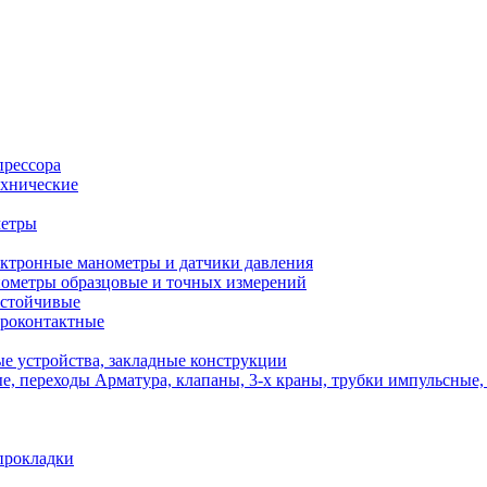
прессора
хнические
метры
ктронные манометры и датчики давления
ометры образцовые и точных измерений
стойчивые
роконтактные
е устройства, закладные конструкции
Арматура, клапаны, 3-х краны, трубки импульсные,
прокладки