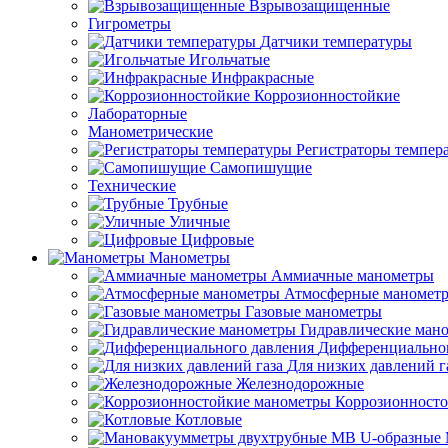
Взрывозащищенные
Гигрометры
Датчики температуры
Игольчатые
Инфракрасные
Коррозионностойкие
Лабораторные
Манометрические
Регистраторы темпер
Самопишущие
Технические
Трубные
Уличные
Цифровые
Манометры
Аммиачные манометры
Атмосферные маномет
Газовые манометры
Гидравлические ман
Дифференциальног
Для низких давлений г
Железнодорожные
Коррозионност
Котловые