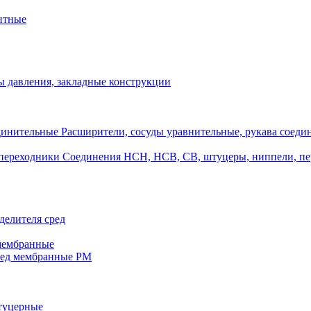
итные
 давления, закладные конструкции
Расширители, сосуды уравнительные, рукава соеди
Соединения НСН, НСВ, СВ, штуцеры, ниппели, п
делителя сред
 мембранные
ред мембранные РМ
штуцерные