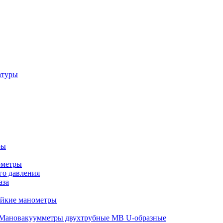
атуры
ры
ометры
о давления
аза
ойкие манометры
Мановакуумметры двухтрубные МВ U-образные