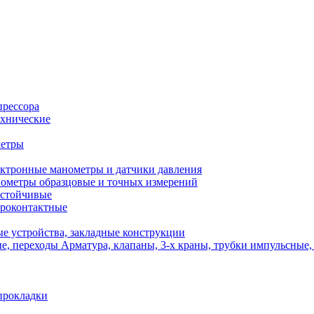
прессора
хнические
метры
ктронные манометры и датчики давления
ометры образцовые и точных измерений
стойчивые
роконтактные
е устройства, закладные конструкции
Арматура, клапаны, 3-х краны, трубки импульсные,
прокладки